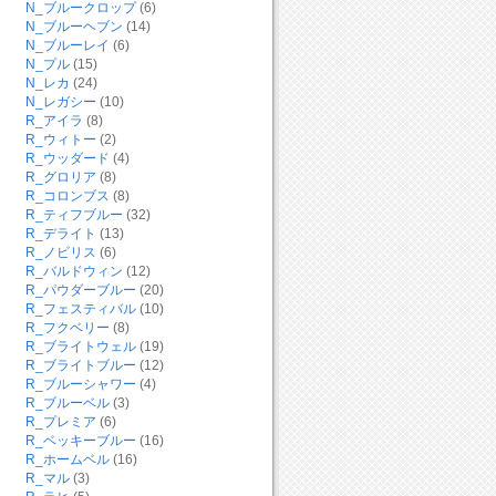
N_ブルークロップ
(6)
N_ブルーヘブン
(14)
N_ブルーレイ
(6)
N_プル
(15)
N_レカ
(24)
N_レガシー
(10)
R_アイラ
(8)
R_ウィトー
(2)
R_ウッダード
(4)
R_グロリア
(8)
R_コロンブス
(8)
R_ティフブルー
(32)
R_デライト
(13)
R_ノビリス
(6)
R_バルドウィン
(12)
R_パウダーブルー
(20)
R_フェスティバル
(10)
R_フクベリー
(8)
R_ブライトウェル
(19)
R_ブライトブルー
(12)
R_ブルーシャワー
(4)
R_ブルーベル
(3)
R_プレミア
(6)
R_ベッキーブルー
(16)
R_ホームベル
(16)
R_マル
(3)