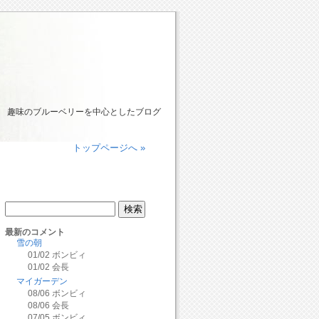
趣味のブルーベリーを中心としたブログ
トップページへ »
最新のコメント
雪の朝
01/02
ボンビィ
01/02
会長
マイガーデン
08/06
ボンビィ
08/06
会長
07/05
ボンビィ