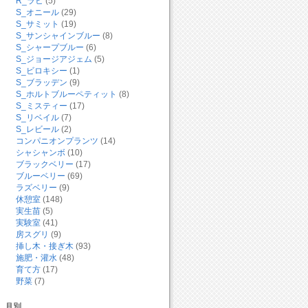
R_ラヒ
(5)
S_オニール
(29)
S_サミット
(19)
S_サンシャインブルー
(8)
S_シャープブルー
(6)
S_ジョージアジェム
(5)
S_ビロキシー
(1)
S_ブラッデン
(9)
S_ホルトブルーペティット
(8)
S_ミスティー
(17)
S_リベイル
(7)
S_レビール
(2)
コンパニオンプランツ
(14)
シャシャンボ
(10)
ブラックベリー
(17)
ブルーベリー
(69)
ラズベリー
(9)
休憩室
(148)
実生苗
(5)
実験室
(41)
房スグリ
(9)
挿し木・接ぎ木
(93)
施肥・灌水
(48)
育て方
(17)
野菜
(7)
月別