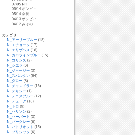
07/05
NH,
05/14
ボンビィ
05/14
会長
04/13
ボンビィ
04/12
みその
カテゴリー
N_アーリーブルー
(18)
N_エチョータ
(17)
N_エリザベス
(16)
N_カロラインブルー
(15)
N_コリンズ
(2)
N_シエラ
(6)
N_ジャージー
(3)
N_スパルタン
(64)
N_ダロー
(8)
N_チャンドラー
(16)
N_デキシー
(1)
N_デニスブルー
(12)
N_デューク
(16)
N_トロ
(9)
N_ハリソン
(2)
N_ハーバート
(3)
N_バークレー
(6)
N_パトリオット
(15)
N_ブリジッタ
(6)