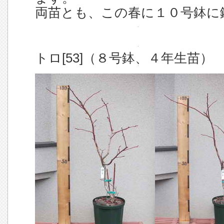
両苗とも、この春に１０号鉢に
トロ[53]（８号鉢、４年生苗）