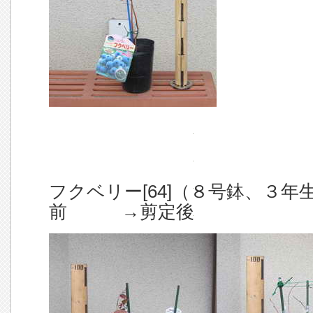
フクベリー[64]（８号鉢、３年
前 →剪定後