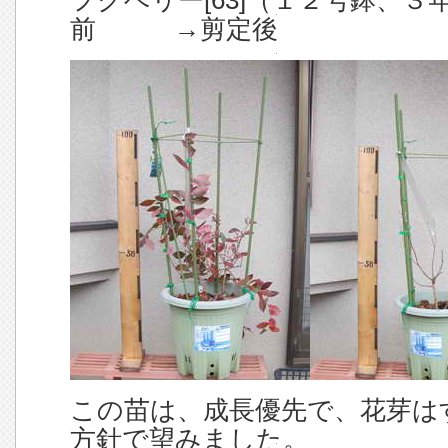
前 →剪定後
この苗は、成長優先で、花芽は
方針で望みました。