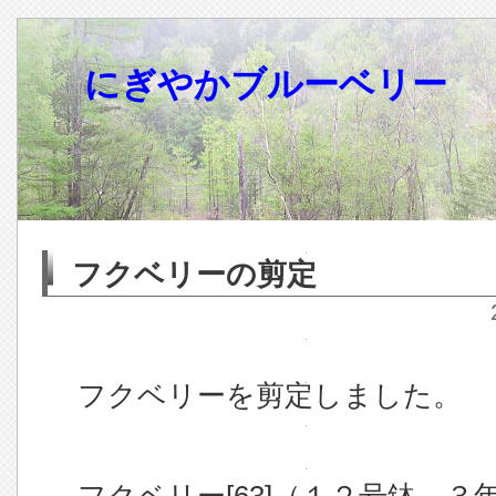
にぎやかブルーベリー
フクベリーの剪定
フクベリーを剪定しました。
フクベリー[63]（１２号鉢、３