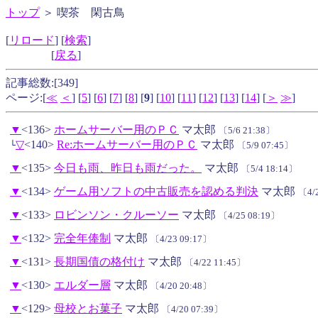
トップ
＞ 喫茶 閑古鳥
[
リロード
] [
検索
]
[
戻る
]
記事総数:[349]
ページ:[
≪
＜
] [
5
] [
6
] [
7
] [
8
] [
9
] [
10
] [
11
] [
12
] [
13
] [
14
] [
＞
≫
]
▼
<136>
ホームサーバー用のＰＣ
マ太郎
〔5/6 21:38〕
▽
<140>
Re:ホームサーバー用のＰＣ
マ太郎
└
〔5/9 07:45〕
▼
<135>
今日も雨、昨日も雨だった。
マ太郎
〔5/4 18:14〕
▼
<134>
ゲーム用ソフトの中古販売を認める判決
マ太郎
〔4/
▼
<133>
ロビンソン・クルーソー
マ太郎
〔4/25 08:19〕
▼
<132>
完全年俸制
マ太郎
〔4/23 09:17〕
▼
<131>
長期国債の格付け
マ太郎
〔4/22 11:45〕
▼
<130>
エルダー層
マ太郎
〔4/20 20:48〕
▼
<129>
母校とお菓子
マ太郎
〔4/20 07:39〕