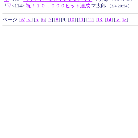
▽
<114>
祝！１０，０００ヒット達成
マ太郎
└
〔3/4 20:54〕
ページ:[
≪
＜
] [
5
] [
6
] [
7
] [
8
] [
9
] [
10
] [
11
] [
12
] [
13
] [
14
] [
＞
≫
]