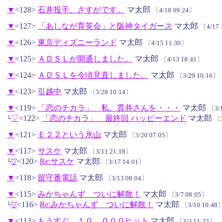
▼
<128>
石井投手、さすがです。
マ太郎
〔4/18 09:24〕
▼
<127>
「あしなが育英会」と阪神タイガース
マ太郎
〔4/17 
▼
<126>
東京ディズニーランド
マ太郎
〔4/15 11:30〕
▼
<125>
ＡＤＳＬが開通しました。
マ太郎
〔4/13 18:41〕
▼
<124>
ＡＤＳＬを今頃見直しました。
マ太郎
〔3/29 10:16〕
▼
<123>
引越中
マ太郎
〔3/28 10:14〕
▼
<119>
「恋のチカラ」 私、貫井さんを・・・
マ太郎
〔3/
▽
<122>
「恋のチカラ」 最終回 ハッピーエンド
マ太郎
└
〔3
▼
<121>
Ｅ２２という氷山
マ太郎
〔3/20 07:05〕
▼
<117>
サスケ
マ太郎
〔3/11 21:18〕
▽
<120>
Re:サスケ
マ太郎
└
〔3/17 14:01〕
▼
<118>
留守番電話
マ太郎
〔3/13 08:04〕
▼
<115>
みかちゃんず ついに解散！
マ太郎
〔3/7 08:05〕
▽
<116>
Re:みかちゃんず ついに解散！
マ太郎
└
〔3/10 10:48
▼
<113>
もうすぐ、１０，０００ヒット
マ太郎
〔3/3 11:32〕