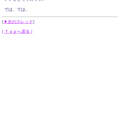
では、では。
[
▼次のスレッド
]
[ Ｔｏｐへ戻る ]