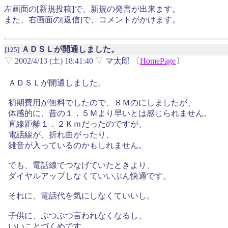
左画面の[新規投稿]で、新規の発言が出来ます。
また、右画面の[返信]で、コメントがかけます。
ＡＤＳＬが開通しました。
[125]
▽
2002/4/13 (土) 18:41:40
▽
マ太郎 〔
HomePage
〕
ＡＤＳＬが開通しました。
初期費用が無料でしたので、８Ｍのにしましたが、
体感的に、昔の１．５Ｍより早いとは感じられません。
直線距離１．２Ｋｍだったのですが、
電話線が、折れ曲がったり、
雑音が入っているのかもしれません。
でも、電話線でつなげていたときより、
ダイヤルアップしなくていいぶん快適です。
それに、電話代を気にしなくていいし。
子供に、ぶつぶつ言われなくなるし、
いいことづくめです。