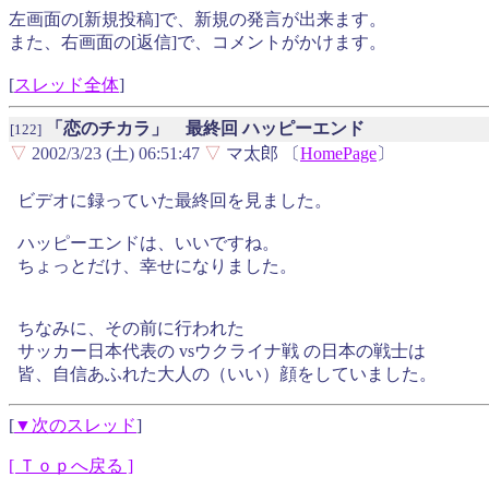
左画面の[新規投稿]で、新規の発言が出来ます。
また、右画面の[返信]で、コメントがかけます。
[
スレッド全体
]
「恋のチカラ」 最終回 ハッピーエンド
[122]
▽
2002/3/23 (土) 06:51:47
▽
マ太郎 〔
HomePage
〕
ビデオに録っていた最終回を見ました。
ハッピーエンドは、いいですね。
ちょっとだけ、幸せになりました。
ちなみに、その前に行われた
サッカー日本代表の vsウクライナ戦 の日本の戦士は
皆、自信あふれた大人の（いい）顔をしていました。
[
▼次のスレッド
]
[ Ｔｏｐへ戻る ]