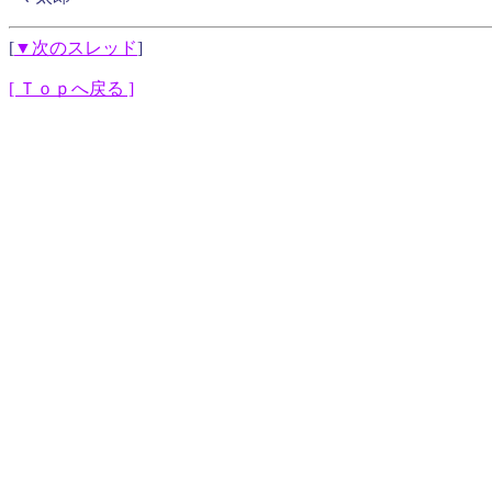
[
▼次のスレッド
]
[ Ｔｏｐへ戻る ]