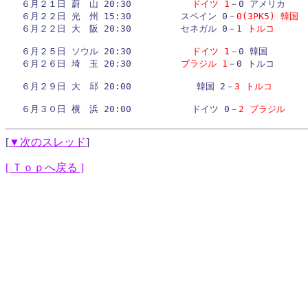
６月２１日 蔚　山 20:30           
ドイツ 1
－0 アメリカ

６月２２日 光　州 15:30         スペイン 0－
0(3PK5) 韓国
６月２２日 大　阪 20:30         セネガル 0－
1 トルコ
６月２５日 ソウル 20:30           
ドイツ 1
－0 韓国

６月２６日 埼　玉 20:30         
ブラジル 1
－0 トルコ

６月２９日 大　邱 20:00       　　　韓国 2－
3 トルコ
６月３０日 横　浜 20:00           ドイツ 0－
2 ブラジル
[
▼次のスレッド
]
[ Ｔｏｐへ戻る ]