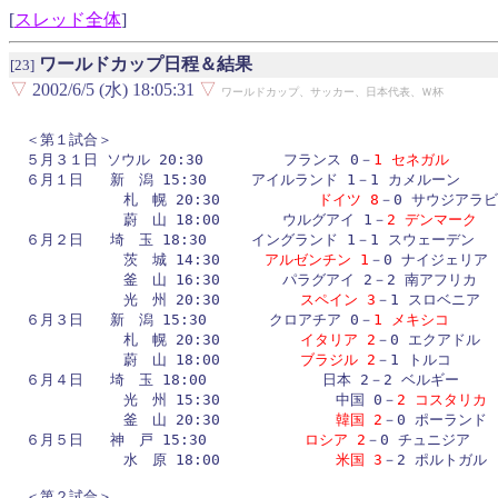
[
スレッド全体
]
ワールドカップ日程＆結果
[23]
▽
2002/6/5 (水) 18:05:31
▽
ワールドカップ、サッカー、日本代表、Ｗ杯
＜第１試合＞

５月３１日 ソウル 20:30         フランス 0－
1 セネガル
６月１日   新　潟 15:30     アイルランド 1－1 カメルーン

           札　幌 20:30           
ドイツ 8
－0 サウジアラビ
           蔚　山 18:00       ウルグアイ 1－
2 デンマーク
６月２日   埼　玉 18:30     イングランド 1－1 スウェーデン

           茨　城 14:30     
アルゼンチン 1
－0 ナイジェリア

           釜　山 16:30       パラグアイ 2－2 南アフリカ

           光　州 20:30         
スペイン 3
－1 スロベニア

６月３日   新　潟 15:30       クロアチア 0－
1 メキシコ
           札　幌 20:30         
イタリア 2
－0 エクアドル

           蔚　山 18:00         
ブラジル 2
－1 トルコ

６月４日   埼　玉 18:00             日本 2－2 ベルギー

           光　州 15:30             中国 0－
2 コスタリカ
           釜　山 20:30             
韓国 2
－0 ポーランド

６月５日   神　戸 15:30           
ロシア 2
－0 チュニジア

           水　原 18:00             
米国 3
－2 ポルトガル

＜第２試合＞
