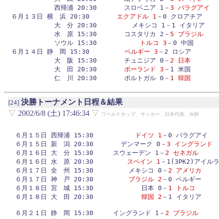
           西帰浦 20:30       スロベニア 1－
3 パラグアイ
６月１３日 横　浜 20:30       
エクアドル 1
－0 クロアチア

           大　分 20:30         メキシコ 1－1 イタリア

           水　原 15:30       コスタリカ 2－
5 ブラジル
           ソウル 15:30           
トルコ 3
－0 中国

６月１４日 静　岡 15:30         
ベルギー 3
－2 ロシア

           大　阪 15:30       チュニジア 0－
2 日本
           大　田 20:30       
ポーランド 3
－1 米国

           仁　川 20:30       ポルトガル 0－
1 韓国
決勝トーナメント日程＆結果
[24]
▽
2002/6/8 (土) 17:46:34
▽
ワールドカップ、サッカー、日本代表、Ｗ杯
６月１５日 西帰浦 15:30         　
ドイツ 1
－0 パラグアイ

６月１５日 新　潟 20:30       デンマーク 0－
3 イングランド
６月１６日 大　分 15:30     スウェーデン 1－
2 セネガル
６月１６日 水　原 20:30       　
スペイン 1
－1(3PK2)アイルラ
６月１７日 全　州 15:30         メキシコ 0－
2 アメリカ
６月１７日 神　戸 20:30         
ブラジル 2
－0 ベルギー

６月１８日 宮　城 15:30         　　日本 0－
1 トルコ
６月１８日 大　田 20:30         　　
韓国 2
－1 イタリア

６月２１日 静　岡 15:30     イングランド 1－
2 ブラジル