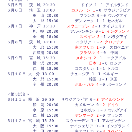
６月５日   茨　城 20:30           ドイツ 1－1 アイルランド

６月６日   埼　玉 18:00       
カメルーン 1
－0 サウジアラビア

           釜　山 20:30         フランス 0－0 ウルグアイ

           大　邱 15:30       デンマーク 1－1 セネガル

６月７日   神　戸 15:30     
スウェーデン 2
－1 ナイジェリア

           札　幌 20:30     アルゼンチン 0－
1 イングランド
           全　州 18:00         
スペイン 3
－1 パラグアイ

６月８日   茨　城 18:00         イタリア 1－
2 クロアチア
           大　邱 15:30       
南アフリカ 1
－0  スロベニア

           西帰浦 20:30         
ブラジル 4
－0  中国

６月９日   宮　城 15:30         
メキシコ 2
－1  エクアドル

           横　浜 20:30             
日本 1
－0 ロシア

           仁　川 18:00       コスタリカ 1－1 トルコ

６月１０日 大　分 18:00       チュニジア 1－1 ベルギー

           大　邱 15:30             韓国 1－1 米国

           全　州 20:30       
ポルトガル 4
－0 ポーランド

＜第３試合＞

６月１１日 横　浜 20:30   サウジアラビア 0－
3 アイルランド
           静　岡 20:30       カメルーン 0－
2 ドイツ
           水　原 15:30         セネガル 3－3 ウルグアイ

           仁　川 15:30       
デンマーク 2
－0 フランス

６月１２日 宮　城 15:30     スウェーデン 1－1 アルゼンチン

           大　阪 15:30     ナイジェリア 0－0 イングランド

           大　田 20:30       南アフリカ 2－
3 スペイン