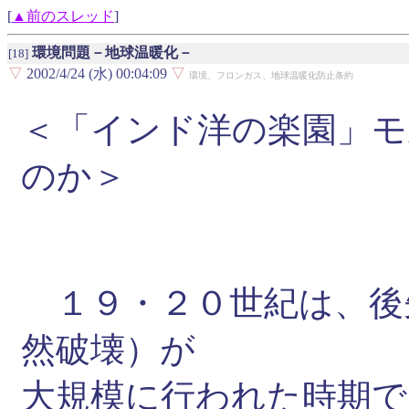
[
▲前のスレッド
]
環境問題－地球温暖化－
[18]
▽
2002/4/24 (水) 00:04:09
▽
環境、フロンガス、地球温暖化防止条約
＜「インド洋の楽園」モ
のか＞
１９・２０世紀は、後
然破壊）が
大規模に行われた時期で