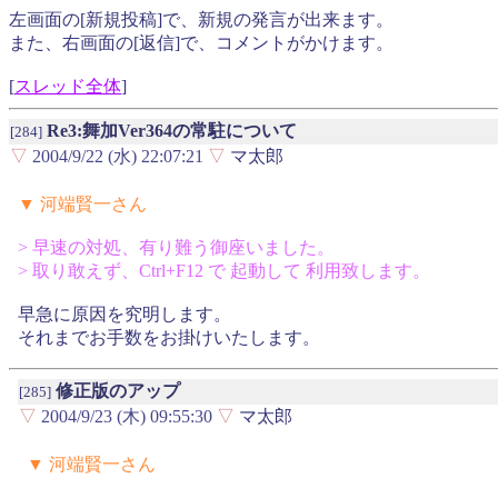
左画面の[新規投稿]で、新規の発言が出来ます。
また、右画面の[返信]で、コメントがかけます。
[
スレッド全体
]
Re3:舞加Ver364の常駐について
[284]
▽
2004/9/22 (水) 22:07:21
▽
マ太郎
▼ 河端賢一さん
> 早速の対処、有り難う御座いました。
> 取り敢えず、Ctrl+F12 で 起動して 利用致します。
早急に原因を究明します。
それまでお手数をお掛けいたします。
修正版のアップ
[285]
▽
2004/9/23 (木) 09:55:30
▽
マ太郎
▼ 河端賢一さん