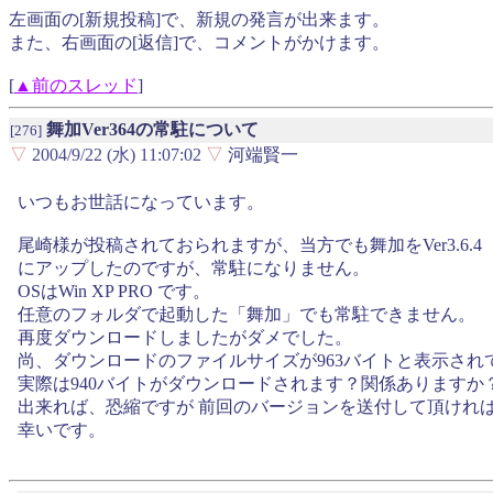
左画面の[新規投稿]で、新規の発言が出来ます。
また、右画面の[返信]で、コメントがかけます。
[
▲前のスレッド
]
舞加Ver364の常駐について
[276]
▽
2004/9/22 (水) 11:07:02
▽
河端賢一
いつもお世話になっています。
尾崎様が投稿されておられますが、当方でも舞加をVer3.6.4
にアップしたのですが、常駐になりません。
OSはWin XP PRO です。
任意のフォルダで起動した「舞加」でも常駐できません。
再度ダウンロードしましたがダメでした。
尚、ダウンロードのファイルサイズが963バイトと表示され
実際は940バイトがダウンロードされます？関係ありますか
出来れば、恐縮ですが 前回のバージョンを送付して頂けれ
幸いです。