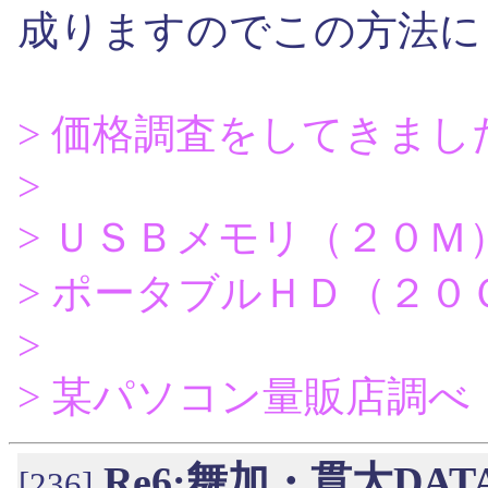
成りますのでこの方法に
> 価格調査をしてきまし
>
> ＵＳＢメモリ（２０Ｍ
> ポータブルＨＤ（２０
>
> 某パソコン量販店調べ
Re6:舞加・貫太D
[236]