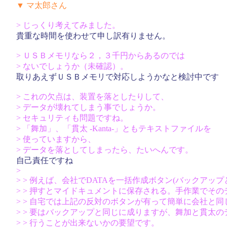
▼ マ太郎さん
> じっくり考えてみました。
貴重な時間を使わせて申し訳有りません。
> ＵＳＢメモリなら２，３千円からあるのでは
> ないでしょうか（未確認）。
取りあえずＵＳＢメモリで対応しようかなと検討中です
> これの欠点は、装置を落としたりして、
> データが壊れてしまう事でしょうか。
> セキュリティも問題ですね。
> 「舞加」、「貫太 -Kanta-」ともテキストファイルを
> 使っていますから、
> データを落としてしまったら、たいへんです。
自己責任ですね
>
> > 例えば、会社でDATAを一括作成ボタン(バックアッ
> > 押すとマイドキュメントに保存される。手作業でそ
> > 自宅では上記の反対のボタンが有って簡単に会社と
> > 要はバックアップと同じに成りますが、舞加と貫太
> > 行うことが出来ないかの要望です。