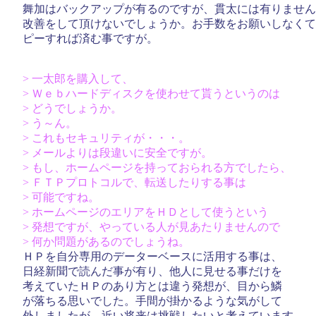
舞加はバックアップが有るのですが、貫太には有りません
改善をして頂けないでしょうか。お手数をお願いしなくて
ピーすれば済む事ですが。
> 一太郎を購入して、
> Ｗｅｂハードディスクを使わせて貰うというのは
> どうでしょうか。
> う～ん。
> これもセキュリティが・・・。
> メールよりは段違いに安全ですが。
> もし、ホームページを持っておられる方でしたら、
> ＦＴＰプロトコルで、転送したりする事は
> 可能ですね。
> ホームページのエリアをＨＤとして使うという
> 発想ですが、やっている人が見あたりませんので
> 何か問題があるのでしょうね。
ＨＰを自分専用のデーターベースに活用する事は、
日経新聞で読んだ事が有り、他人に見せる事だけを
考えていたＨＰのあり方とは違う発想が、目から鱗
が落ちる思いでした。手間が掛かるような気がして
外しましたが、近い将来は挑戦したいと考えています。