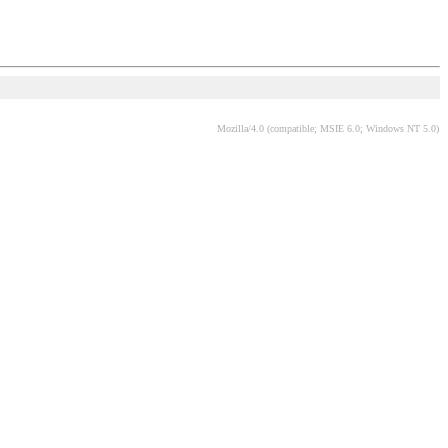
Mozilla/4.0 (compatible; MSIE 6.0; Windows NT 5.0)