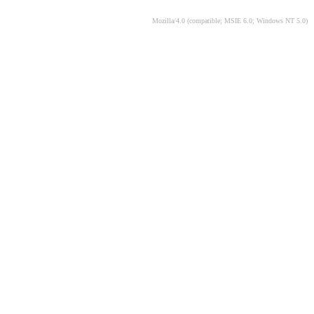
Mozilla/4.0 (compatible; MSIE 6.0; Windows NT 5.0)