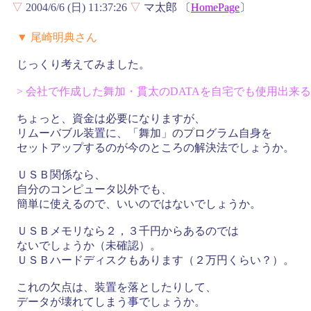
▽
2004/6/6 (日) 11:37:26
▽
マ太郎 〔
HomePage
〕
▼ 尾崎明典さん
じっくり考えてみました。
> 会社で作成した舞加・貫太のDATAを自宅でも使用出来
ちょっと、資金は必要になりますが、
リムーバブル装置に、「舞加」のプログラム自身を
セットアップするのが今のところの解決法でしょうか。
ＵＳＢ関係なら、
自分のコンピュータ以外でも、
簡単に使えるので、いいのではないでしょうか。
ＵＳＢメモリなら２，３千円からあるのでは
ないでしょうか（未確認）。
ＵＳＢハードディスクもあります（２万円くらい？）。
これの欠点は、装置を落としたりして、
データが壊れてしまう事でしょうか。