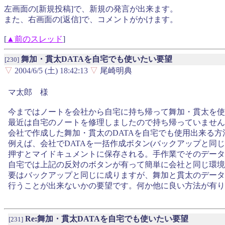
左画面の[新規投稿]で、新規の発言が出来ます。
また、右画面の[返信]で、コメントがかけます。
[
▲前のスレッド
]
舞加・貫太DATAを自宅でも使いたい要望
[230]
▽
2004/6/5 (土) 18:42:13
▽
尾崎明典
マ太郎 様
今まではノートを会社から自宅に持ち帰って舞加・貫太を使
最近は自宅のノートを修理しましたので持ち帰っていません
会社で作成した舞加・貫太のDATAを自宅でも使用出来る
例えば、会社でDATAを一括作成ボタン(バックアップと同
押すとマイドキュメントに保存される。手作業でそのデータ
自宅では上記の反対のボタンが有って簡単に会社と同じ環境
要はバックアップと同じに成りますが、舞加と貫太のデータ
行うことが出来ないかの要望です。何か他に良い方法が有り
Re:舞加・貫太DATAを自宅でも使いたい要望
[231]