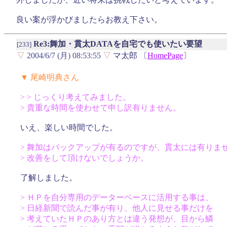
良い案が浮かびましたらお教え下さい。
Re3:舞加・貫太DATAを自宅でも使いたい要望
[233]
▽
2004/6/7 (月) 08:53:55
▽
マ太郎 〔
HomePage
〕
▼ 尾崎明典さん
> > じっくり考えてみました。
> 貴重な時間を使わせて申し訳有りません。
いえ、楽しい時間でした。
> 舞加はバックアップが有るのですが、貫太には有りま
> 改善をして頂けないでしょうか。
了解しました。
> ＨＰを自分専用のデーターベースに活用する事は、
> 日経新聞で読んだ事が有り、他人に見せる事だけを
> 考えていたＨＰのあり方とは違う発想が、目から鱗