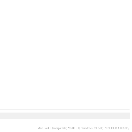
Mozilla/4.0 (compatible; MSIE 6.0; Windows NT 5.0; .NET CLR 1.0.3705)