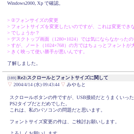
Windows2000, Xp で確認。
> ②フォンサイズの変更
> フォントサイズを変更したいのですが、これは変更でき
> でしょうか？
> デスクトップ画面（1280×1024）では気にならなかった
> すが、ノート（1024×768）の方ではちょっとフォントが
> きく映って使い勝手が悪いんです。
了解しました。
Re2:スクロールとフォントサイズに関して
[189]
▽
2004/4/14 (水) 09:43:44
▽
みやもと
スクロールボタンの件ですが、USB接続だとうまくいっ
PS2タイプだとだめでした。
これは、私のパソコンの問題だと思います。
フォントサイズ変更の件は、ご検討お願いします。
よろしくお願いします。