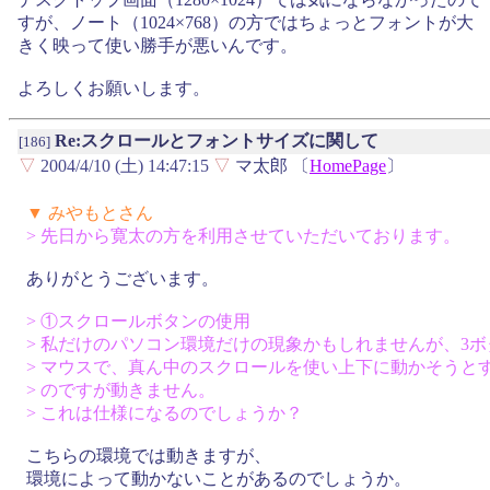
すが、ノート（1024×768）の方ではちょっとフォントが大
きく映って使い勝手が悪いんです。
よろしくお願いします。
Re:スクロールとフォントサイズに関して
[186]
▽
2004/4/10 (土) 14:47:15
▽
マ太郎 〔
HomePage
〕
▼ みやもとさん
> 先日から寛太の方を利用させていただいております。
ありがとうございます。
> ①スクロールボタンの使用
> 私だけのパソコン環境だけの現象かもしれませんが、3ボ
> マウスで、真ん中のスクロールを使い上下に動かそうと
> のですが動きません。
> これは仕様になるのでしょうか？
こちらの環境では動きますが、
環境によって動かないことがあるのでしょうか。