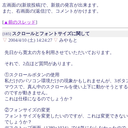
左画面の[新規投稿]で、新規の発言が出来ます。
また、右画面の[返信]で、コメントがかけます。
[
▲前のスレッド
]
スクロールとフォントサイズに関して
[185]
▽
2004/4/10 (土) 14:24:27
▽
みやもと
先日から寛太の方を利用させていただいております。
それで、2点ほど質問があります。
①スクロールボタンの使用
私だけのパソコン環境だけの現象かもしれませんが、3ボタ
マウスで、真ん中のスクロールを使い上下に動かそうとする
のですが動きません。
これは仕様になるのでしょうか？
②フォンサイズの変更
フォントサイズを変更したいのですが、これは変更できない
でしょうか？
デスクトップ画面（1280×1024）では気にならなかったので