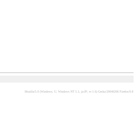
Mozilla/5.0 (Windows; U; Windows NT 5.1; ja-JP; rv:1.6) Gecko/20040206 Firefox/0.8