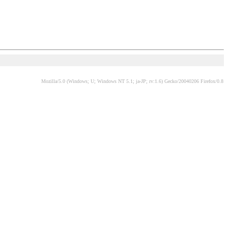
Mozilla/5.0 (Windows; U; Windows NT 5.1; ja-JP; rv:1.6) Gecko/20040206 Firefox/0.8