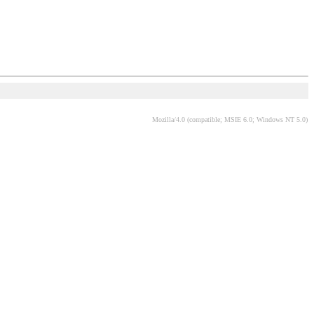
Mozilla/4.0 (compatible; MSIE 6.0; Windows NT 5.0)