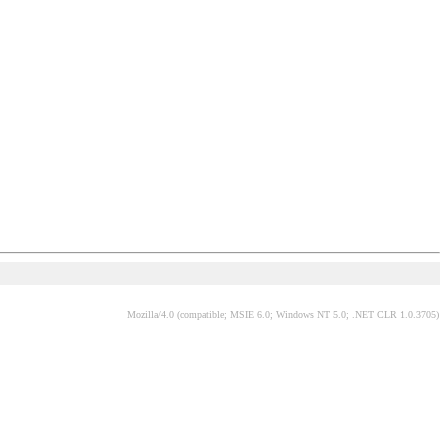
Mozilla/4.0 (compatible; MSIE 6.0; Windows NT 5.0; .NET CLR 1.0.3705)