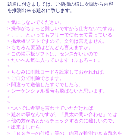
題名に付きましては、ご指摘の様に次回から内容
を推測出来る題名に致します。
> 気にしないでください。
> 操作がちょっと難しいですから仕方ないですね。
> 、、、といってもフリーで使わせて貰っている
> 掲示板ソフトですので、文句は言えません。
> もちろん要望はどんどん言えますが。
> この掲示板ソフトは、センスがいいので
> たいへん気に入っています（ふぉろ～）。
>
> ちなみに削除コードを設定しておかれれば、
> ご自分で削除できます。
> 間違って送信したすぐでしたら、
> シーケンシャル番号も飛ばないと思います。
>
>
> ついでに希望を言わせていただければ、
> 題名の事なんですが、「貫太の問い合わせ」では
> 他の方があとからチェックするのに難しいので、
> 出来ましたら、
> 「ＢＳキーの仕様」等の、内容が推測できる題名を