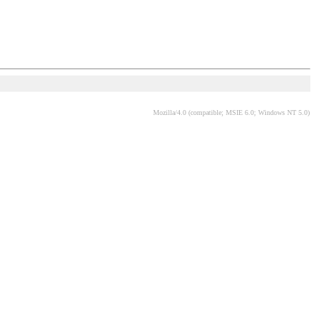
Mozilla/4.0 (compatible; MSIE 6.0; Windows NT 5.0)