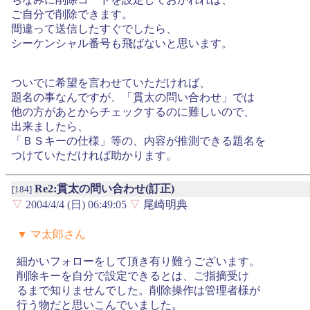
ご自分で削除できます。
間違って送信したすぐでしたら、
シーケンシャル番号も飛ばないと思います。
ついでに希望を言わせていただければ、
題名の事なんですが、「貫太の問い合わせ」では
他の方があとからチェックするのに難しいので、
出来ましたら、
「ＢＳキーの仕様」等の、内容が推測できる題名を
つけていただければ助かります。
Re2:貫太の問い合わせ(訂正)
[184]
▽
2004/4/4 (日) 06:49:05
▽
尾崎明典
▼ マ太郎さん
細かいフォローをして頂き有り難うございます。
削除キーを自分で設定できるとは、ご指摘受け
るまで知りませんでした。削除操作は管理者様が
行う物だと思いこんでいました。