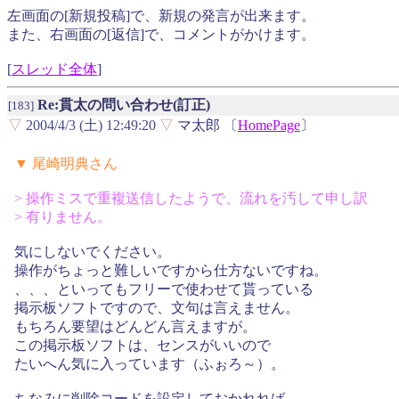
左画面の[新規投稿]で、新規の発言が出来ます。
また、右画面の[返信]で、コメントがかけます。
[
スレッド全体
]
Re:貫太の問い合わせ(訂正)
[183]
▽
2004/4/3 (土) 12:49:20
▽
マ太郎 〔
HomePage
〕
▼ 尾崎明典さん
> 操作ミスで重複送信したようで、流れを汚して申し訳
> 有りません。
気にしないでください。
操作がちょっと難しいですから仕方ないですね。
、、、といってもフリーで使わせて貰っている
掲示板ソフトですので、文句は言えません。
もちろん要望はどんどん言えますが。
この掲示板ソフトは、センスがいいので
たいへん気に入っています（ふぉろ～）。
ちなみに削除コードを設定しておかれれば、