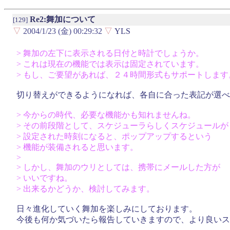
Re2:舞加について
[129]
▽
2004/1/23 (金) 00:29:32
▽
YLS
> 舞加の左下に表示される日付と時計でしょうか。
> これは現在の機能では表示は固定されています。
> もし、ご要望があれば、２４時間形式もサポートします
切り替えができるようになれば、各自に合った表記が選べ
> 今からの時代、必要な機能かも知れませんね。
> その前段階として、スケジューラらしくスケジュールが
> 設定された時刻になると、ポップアップするという
> 機能が装備されると思います。
>
> しかし、舞加のウリとしては、携帯にメールした方が
> いいですね。
> 出来るかどうか、検討してみます。
日々進化していく舞加を楽しみにしております。
今後も何か気づいたら報告していきますので、より良い