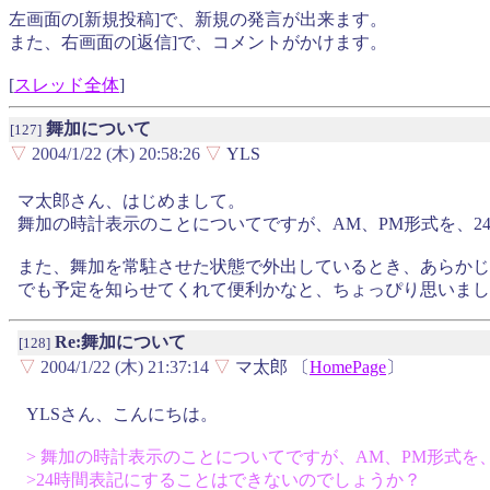
左画面の[新規投稿]で、新規の発言が出来ます。
また、右画面の[返信]で、コメントがかけます。
[
スレッド全体
]
舞加について
[127]
▽
2004/1/22 (木) 20:58:26
▽
YLS
マ太郎さん、はじめまして。
舞加の時計表示のことについてですが、AM、PM形式を、2
また、舞加を常駐させた状態で外出しているとき、あらかじ
でも予定を知らせてくれて便利かなと、ちょっぴり思いまし
Re:舞加について
[128]
▽
2004/1/22 (木) 21:37:14
▽
マ太郎 〔
HomePage
〕
YLSさん、こんにちは。
> 舞加の時計表示のことについてですが、AM、PM形式を
>24時間表記にすることはできないのでしょうか？