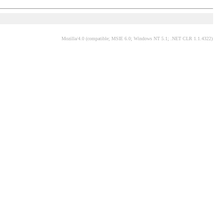
Mozilla/4.0 (compatible; MSIE 6.0; Windows NT 5.1; .NET CLR 1.1.4322)