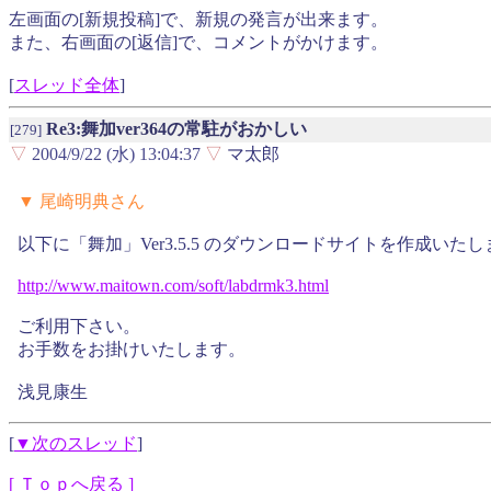
左画面の[新規投稿]で、新規の発言が出来ます。
また、右画面の[返信]で、コメントがかけます。
[
スレッド全体
]
Re3:舞加ver364の常駐がおかしい
[279]
▽
2004/9/22 (水) 13:04:37
▽
マ太郎
▼ 尾崎明典さん
以下に「舞加」Ver3.5.5 のダウンロードサイトを作成いた
http://
www.
maitown.
com/
soft/
labdrmk3
.
html
ご利用下さい。
お手数をお掛けいたします。
浅見康生
[
▼次のスレッド
]
[ Ｔｏｐへ戻る ]