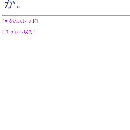
か。
[
▼次のスレッド
]
[ Ｔｏｐへ戻る ]