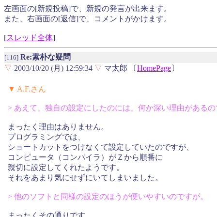
左画面の[新規投稿]で、新規の発言が出来ます。
また、右画面の[返信]で、コメントがかけます。
[
スレッド全体
]
Re:素朴な疑問
[116]
▽
2003/10/20 (月) 12:59:34
▽
マ太郎 〔
HomePage
〕
▼ A.F.さん
> あえて、独自の設定にしたのには、何か深い理由がある
まったく理由はありません。
プログラミングでは、
ショートカットをつけなくて設定していたのですが、
コンピュータ（コンパイラ）がＺから順番に
親切に設定してくれたようです。
それをあまり気にせずにいてしまいました。
> 他のソフトと同様の設定のほうが便いやすいのですが。
まったくその通りです。