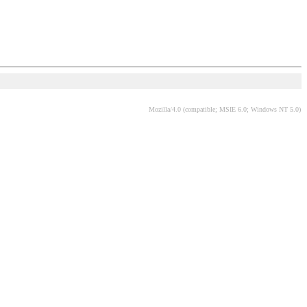
Mozilla/4.0 (compatible; MSIE 6.0; Windows NT 5.0)