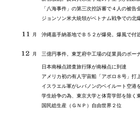
「八海事件」の第三次控訴審で４人の被告
ジョンソン米大統領がベトナム戦争での北
沖縄嘉手納基地でＢ５２が爆発。爆風で付
三億円事件。東芝府中工場の従業員のボー
日本南極点踏査旅行隊が南極点に到達
アメリカ初の有人宇宙船「アポロ８号」打
イスラエル軍がレバノンのベイルート空港
学生紛争の為、東京大学と体育学部を除く
国民総生産（ＧＮＰ）自由世界２位