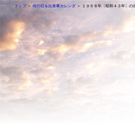
トップ
＞
何の日＆出来事カレンダ
＞ １９６８年〔昭和４３年〕の