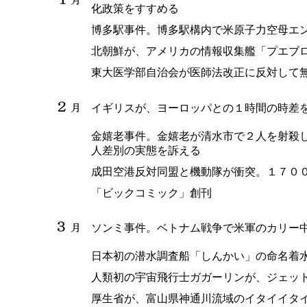
化政策をすすめる
博多駅事件。博多駅構内で米原子力空母エ
北朝鮮が、アメリカの情報収集艦「プエブ
東大医学部自治会が医師法改正に反対して
イギリスが、ヨーロッパとの１時間の時差
金嬉老事件。金嬉老が清水市で２人を射殺
人差別の実態を訴える
成田空港反対同盟と機動隊が衝突。１７０
「ビックコミック」創刊
ソンミ事件。ベトナム戦争で米軍のカリー
日本初の潜水調査船「しんかい」の命名着
人類初の宇宙飛行士ガガーリンが、ジェッ
厚生省が、富山県神通川流域のイタイイタ