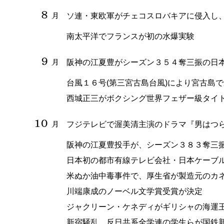
ソ連・東欧軍がチェコスロバキアに侵入し
南太平洋でフランスが初の水爆実験
阪神の江夏豊がシーズン３５４奪三振の日
台風１６号(第三宮古島台風)により宮古島で
西城正三がボクシング世界フェザー級タイ
フジテレビで渥美清主演のドラマ『男はつ
阪神の江夏豊投手が、シーズン３８３奪三
日本初の都市有線テレビ会社・日本ケーブ
米ぬか油中毒事件で、厚生省が製造元のカ
川端康成のノーベル文学賞受賞が決定
ジャクリーン・ケネディがギリシャの海運
新宿騒乱。反日共系全学連の学生らが国鉄