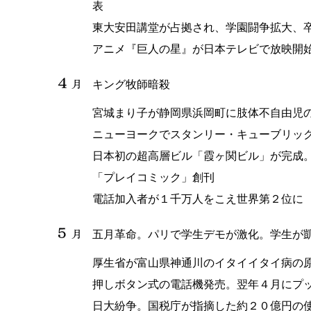
表
東大安田講堂が占拠され、学園闘争拡大、
アニメ『巨人の星』が日本テレビで放映開
キング牧師暗殺
宮城まり子が静岡県浜岡町に肢体不自由児
ニューヨークでスタンリー・キューブリッ
日本初の超高層ビル「霞ヶ関ビル」が完成
「プレイコミック」創刊
電話加入者が１千万人をこえ世界第２位に
五月革命。パリで学生デモが激化。学生が
厚生省が富山県神通川のイタイイタイ病の
押しボタン式の電話機発売。翌年４月にプ
日大紛争。国税庁が指摘した約２０億円の