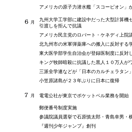
アメリカの原子力潜水艦「スコーピオン」
九州大学工学部に建設中だった大型計算機
引渡しを拒んで抗議
アメリカ民主党のロバート・ケネディ上院
北九州市の米軍弾薬庫への搬入に反対する
東大医学部学生自治会が登録医制度に反対
キング牧師暗殺に抗議した黒人１０万人が
三派全学連などが「日本のカルチェラタン
小笠原諸島が２３年ぶりに日本に復帰
電電公社が東京でポケットベル業務を開始
郵便番号制度実施
参議院議員選挙で石原慎太郎・青島幸男・
『週刊少年ジャンプ』創刊