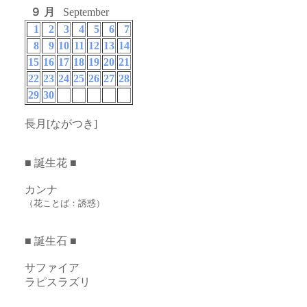
９ 月
September
1
2
3
4
5
6
7
8
9
10
11
12
13
14
15
16
17
18
19
20
21
22
23
24
25
26
27
28
29
30
長月[ながつき]
■ 誕生花 ■
カンナ
（花ことば：誘惑）
■ 誕生石 ■
サファイア
ラピスラズリ