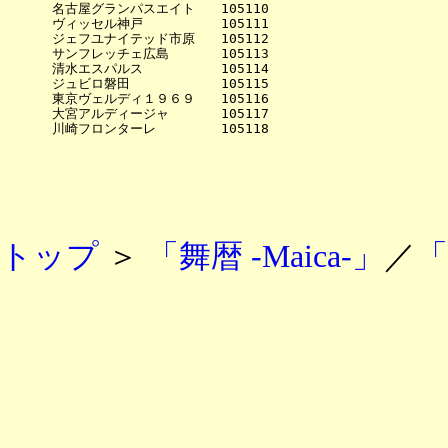
　　　　名古屋グランパスエイト　　105110

　　　　ヴィッセル神戸　　　　　　105111

　　　　ジェフユナイテッド市原　　105112

　　　　サンフレッチェ広島　　　　105113

　　　　清水エスパルス　　　　　　105114

　　　　ジュビロ磐田　　　　　　　105115

　　　　東京ヴェルディ１９６９　　105116

　　　　大宮アルディージャ　　　　105117

トップ
＞
「舞暦 -Maica-」
／
「