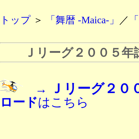
トップ
＞
「舞暦 -Maica-」
／
「
Ｊリーグ２００５年試
Ｊリーグ２０
→
ロード
はこちら