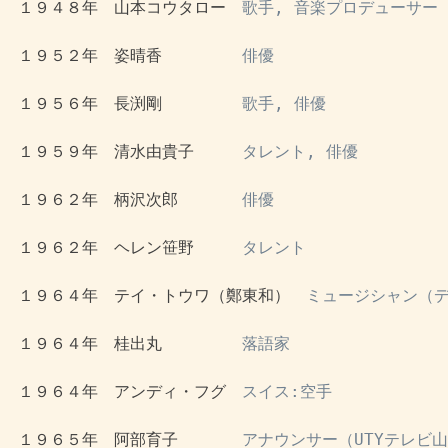
 １９４８年　山本コウタロー　
歌手, 音楽プロデューサー
 １９５２年　姿晴香　　　　　
俳優
 １９５６年　長渕剛　　　　　
歌手, 俳優
 １９５９年　清水由貴子　　　
タレント, 俳優
 １９６２年　柄沢次郎　　　　
俳優
 １９６２年　ヘレン笹野　　　
タレント
 １９６４年　テイ・トウワ（鄭東和）　
ミュージシャン（デ
 １９６４年　桂出丸　　　　　
落語家
 １９６４年　アンディ・フグ　
スイス:空手
 １９６５年　阿部育子　　　　
アナウンサー（UTYテレビ