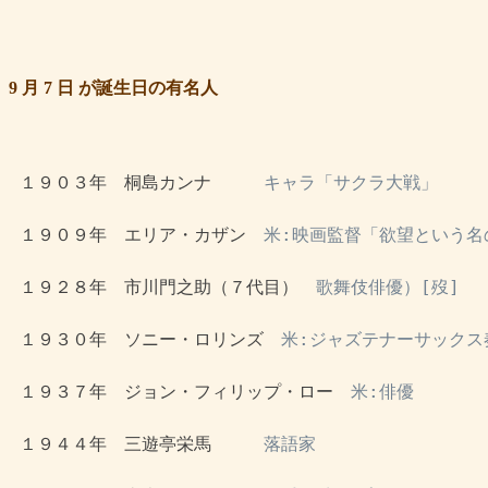
9 月 7 日 が誕生日の有名人
 １９０３年　桐島カンナ　　　
キャラ「サクラ大戦」
 １９０９年　エリア・カザン　
米:映画監督「欲望という名
 １９２８年　市川門之助（７代目）　
歌舞伎俳優）[歿]　
 １９３０年　ソニー・ロリンズ　
米:ジャズテナーサックス
 １９３７年　ジョン・フィリップ・ロー　
米:俳優
 １９４４年　三遊亭栄馬　　　
落語家