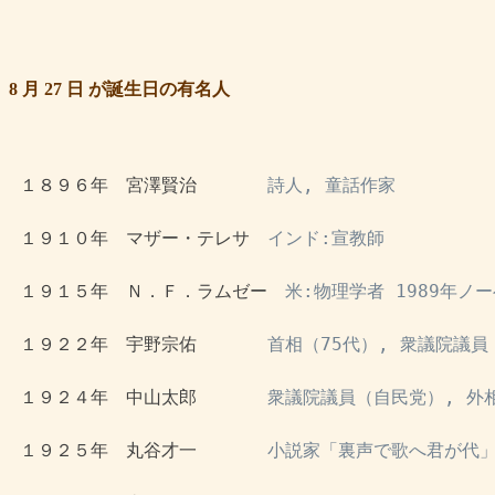
8 月 27 日 が誕生日の有名人
 １８９６年　宮澤賢治　　　　
詩人, 童話作家
 １９１０年　マザー・テレサ　
インド:宣教師
 １９１５年　Ｎ．Ｆ．ラムゼー　
米:物理学者 1989年ノ
 １９２２年　宇野宗佑　　　　
首相（75代）, 衆議院議
 １９２４年　中山太郎　　　　
衆議院議員（自民党）, 外相
 １９２５年　丸谷才一　　　　
小説家「裏声で歌へ君が代」