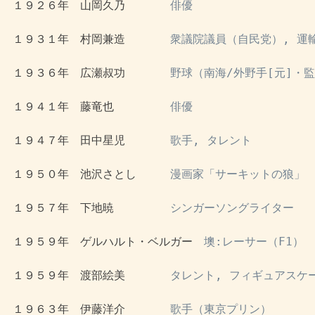
 １９２６年　山岡久乃　　　　
俳優
 １９３１年　村岡兼造　　　　
衆議院議員（自民党）, 運輸
 １９３６年　広瀬叔功　　　　
野球（南海/外野手[元]・監
 １９４１年　藤竜也　　　　　
俳優
 １９４７年　田中星児　　　　
歌手, タレント
 １９５０年　池沢さとし　　　
漫画家「サーキットの狼」
 １９５７年　下地暁　　　　　
シンガーソングライター
 １９５９年　ゲルハルト・ベルガー　
墺:レーサー（F1）
 １９５９年　渡部絵美　　　　
タレント, フィギュアスケ
 １９６３年　伊藤洋介　　　　
歌手（東京プリン）