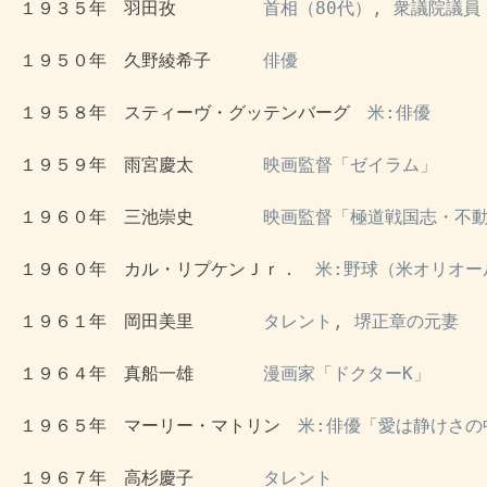
 １９３５年　羽田孜　　　　　
首相（80代）, 衆議院議
 １９５０年　久野綾希子　　　
俳優
 １９５８年　スティーヴ・グッテンバーグ　
米:俳優
 １９５９年　雨宮慶太　　　　
映画監督「ゼイラム」
 １９６０年　三池崇史　　　　
映画監督「極道戦国志・不
 １９６０年　カル・リプケンＪｒ．　
米:野球（米オリオー
 １９６１年　岡田美里　　　　
タレント, 堺正章の元妻
 １９６４年　真船一雄　　　　
漫画家「ドクターK」
 １９６５年　マーリー・マトリン　
米:俳優「愛は静けさの
 １９６７年　高杉慶子　　　　
タレント