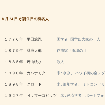
8 月 24 日 が誕生日の有名人
 １７７６年　平田篤胤　　　　
国学者,国学四大家の一人
 １８７９年　瀧廉太郎　　　　
作曲家「荒城の月」
 １８８５年　若山牧水　　　　
歌人
 １８９０年　カハナモク　　　
米:水泳, ハワイ初の金メ
 １８９８年　クロード　　　　
米:細胞学者, ミトコンド
 １９２７年　Ｈ．マーコビッツ　
米:経済学者「ポートフォ