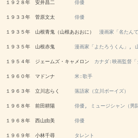
 １９２８年　安井昌二　　　　
俳優
 １９３３年　菅原文太　　　　
俳優
 １９３５年　山根青鬼（山根あおおに）　
漫画家「名たんて
 １９３５年　山根赤鬼　　　　
漫画家「よたろうくん」, 
 １９５４年　ジェームズ・キャメロン　
カナダ:映画監督「
 １９６０年　マドンナ　　　　
米:歌手
 １９６３年　立川志らく　　　
落語家（立川ボーイズ）
 １９６８年　前田耕陽　　　　
俳優, ミュージシャン（男
 １９６８年　西山由美　　　　
俳優
 １９６９年　小林千尋　　　　
タレント