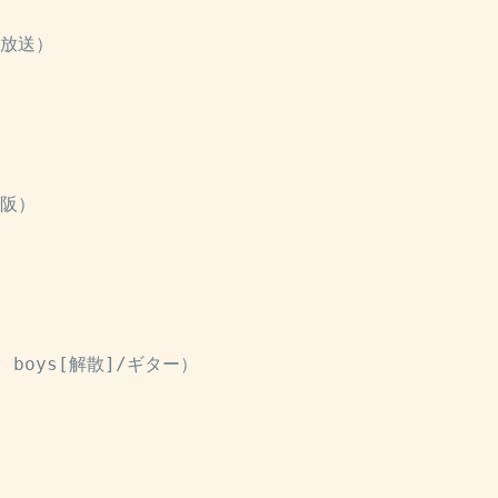
日放送）
大阪）
 boys[解散]/ギター）