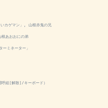
いカゲマン」, 山根赤鬼の兄
山根あおおにの弟
ターミネーター」
闘呼組[解散]/キーボード）