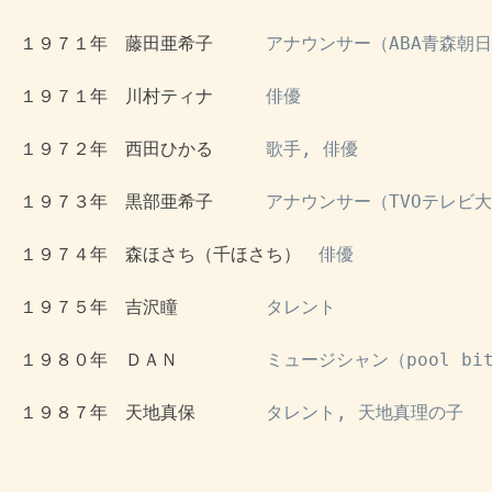
 １９７１年　藤田亜希子　　　
アナウンサー（ABA青森朝
 １９７１年　川村ティナ　　　
俳優
 １９７２年　西田ひかる　　　
歌手, 俳優
 １９７３年　黒部亜希子　　　
アナウンサー（TVOテレビ
 １９７４年　森ほさち（千ほさち）　
俳優
 １９７５年　吉沢瞳　　　　　
タレント
 １９８０年　ＤＡＮ　　　　　
ミュージシャン（pool bit
 １９８７年　天地真保　　　　
タレント, 天地真理の子