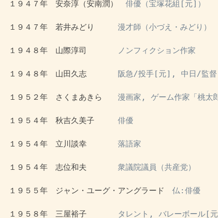
 １９４７年　安奈淳（安南潤）　
俳優（宝塚花組[元]）
 １９４７年　若井みどり　　　
漫才師（小づえ・みどり）
 １９４８年　山際淳司　　　　
ノンフィクション作家
 １９４８年　山田久志　　　　
阪急/投手[元], 中日/監
 １９５２年　さくまあきら　　
漫画家, ゲーム作家「桃太
 １９５４年　秋吉久美子　　　
俳優
 １９５４年　立川談幸　　　　
落語家
 １９５４年　志位和夫　　　　
衆議院議員（共産党）
 １９５５年　ジャン・ユーグ・アングラード　
仏:俳優
 １９５８年　三屋裕子　　　　
タレント, バレーボール[元