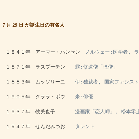
7 月 29 日 が誕生日の有名人
 １８４１年　アーマー・ハンセン　
ノルウェー:医学者, 
 １８７１年　ラスプーチン　　
露:修道僧「怪僧」
 １８８３年　ムッソリーニ　　
伊:独裁者, 国家ファシス
 １９０５年　クララ・ボウ　　
米:俳優
 １９３７年　牧美也子　　　　
漫画家「恋人岬」, 松本零
 １９４７年　せんだみつお　　
タレント