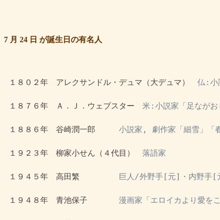
7 月 24 日 が誕生日の有名人
 １８０２年　アレクサンドル・デュマ（大デュマ）　
仏:
 １８７６年　Ａ．Ｊ．ウェブスター　
米:小説家「足ながお
 １８８６年　谷崎潤一郎　　　
小説家, 劇作家「細雪」「
 １９２３年　柳家小せん（４代目）　
落語家
 １９４５年　高田繁　　　　　
巨人/外野手[元]・内野手[
 １９４８年　青池保子　　　　
漫画家「エロイカより愛を