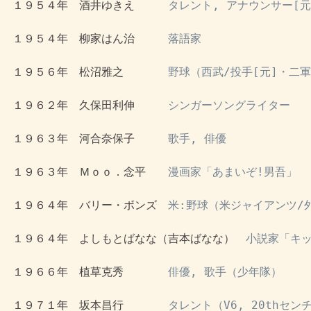
 １９５４年　酒井ゆきえ　　　
タレント, アナウンサー[元
 １９５４年　柳家はん治　　　
落語家
 １９５６年　松沼雅之　　　　
野球（西武/投手[元]・二
 １９６２年　久保田利伸　　　
シンガーソングライター
 １９６３年　河合奈保子　　　
歌手, 俳優
 １９６３年　Ｍｏｏ．念平　　
漫画家「あまいぞ!男吾」
 １９６４年　バリー・ボンズ　
米:野球（米ジャイアンツ/
 １９６４年　よしもとばなな（吉本ばなな）　
小説家「キッ
 １９６６年　植草克秀　　　　
俳優, 歌手（少年隊）
 １９７１年　坂本昌行　　　　
タレント（V6, 20thセン