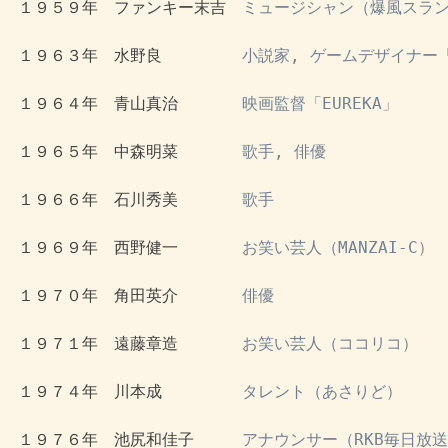
 １９５９年　ファンキー末吉　
ミュージシャン（爆風スラン
 １９６３年　水野良　　　　　
小説家, ゲームデザイナー
 １９６４年　青山真治　　　　
映画監督「EUREKA」
 １９６５年　中森明菜　　　　
歌手, 俳優
 １９６６年　石川秀美　　　　
歌手
 １９６９年　西野健一　　　　
お笑い芸人（MANZAI-C）
 １９７０年　角田英介　　　　
俳優
 １９７１年　遠藤章造　　　　
お笑い芸人（ココリコ）
 １９７４年　川本成　　　　　
タレント（あさりど）
 １９７６年　池尻和佳子　　　
アナウンサー（RKB毎日放