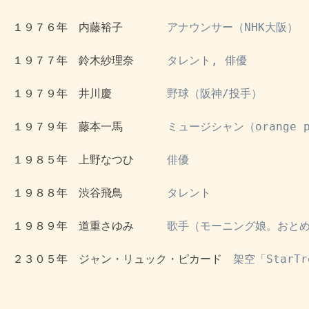
 １９７６年　内藤裕子　　　　
アナウンサー（NHK大阪）
 １９７７年　鈴木紗理奈　　　
タレント, 俳優
 １９７９年　井川慶　　　　　
野球（阪神/投手）
 １９７９年　藤本一馬　　　　
ミュージシャン（orange 
 １９８５年　上野なつひ　　　
俳優
 １９８８年　渋谷飛鳥　　　　
タレント
 １９８９年　道重さゆみ　　　
歌手（モーニング娘。おと
 ２３０５年　ジャン・リュック・ピカード　
架空「StarTre