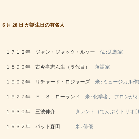
6 月 28 日 が誕生日の有名人
 １７１２年　ジャン・ジャック・ルソー　
仏:思想家
 １８９０年　古今亭志ん生（５代目）　
落語家
 １９０２年　リチャード・ロジャーズ　
米:ミュージカル作
 １９２７年　Ｆ．Ｓ．ローランド　
米:化学者, フロンが
 １９３０年　三波伸介　　　　
タレント（てんぷくトリオ[
 １９３２年　パット森田　　　
米:俳優