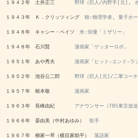
 １９４２年　土井正三　　　　
野球（巨人/内野手[元], 
 １９４３年　Ｋ．クリッツィング　
独:物理学者, 量子ホ
 １９４８年　キャシー・ベイツ　
米:俳優「ミザリー」
 １９４８年　石川賢　　　　　
漫画家「ゲッターロボ」
 １９５１年　あや秀夫　　　　
漫画家「ヒット☆エンド☆ラ
 １９５２年　池谷公二郎　　　
野球（巨人[元]/二軍コーチ
 １９５７年　根本敬　　　　　
漫画家
 １９６３年　長峰由紀　　　　
アナウンサー（TBS東京放
 １９６６年　晏由美（中村あゆみ）　
歌手
 １９６７年　柳家一琴（横目家助平）　
落語家