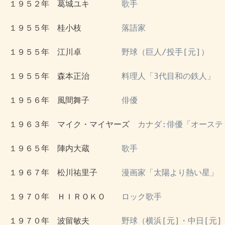
 １９５２年　葛城ユキ　　　　
歌手
 １９５５年　桂小枝　　　　　
落語家
 １９５５年　江川卓　　　　　
野球（巨人/投手[元]）
 １９５５年　森本正治　　　　
料理人「3代目和の鉄人」
 １９５６年　風間舞子　　　　
俳優
 １９６３年　マイク・マイヤーズ　
カナダ:俳優「オーステ
 １９６５年　陣内大蔵　　　　
歌手
 １９６７年　松川祐里子　　　
漫画家「太陽より熱い星」
 １９７０年　ＨＩＲＯＫＯ　　
ロック歌手
 １９７０年　波留敏夫　　　　
野球（横浜[元]・中日[元]