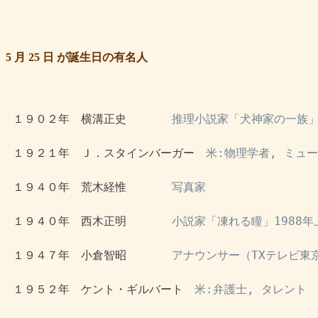
5 月 25 日 が誕生日の有名人
 １９０２年　横溝正史　　　　
推理小説家「犬神家の一族
 １９２１年　Ｊ．スタインバーガー　
米:物理学者, ミュ
 １９４０年　荒木経惟　　　　
写真家
 １９４０年　西木正明　　　　
小説家「凍れる瞳」1988
 １９４７年　小倉智昭　　　　
アナウンサー（TXテレビ東京
 １９５２年　ケント・ギルバート　
米:弁護士, タレント