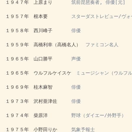
 １９４７年　上原まり　　　　
筑前琵琶奏者, 俳優[元]　
 １９５７年　根本要　　　　　
スターダストレビュー/ヴォ
 １９５８年　西川峰子　　　　
俳優
 １９５９年　高橋利幸（高橋名人）　
ファミコン名人
 １９６５年　山口勝平　　　　
声優
 １９６５年　ウルフルケイスケ　
ミュージシャン（ウルフル
 １９６９年　桂木麻智　　　　
俳優
 １９７３年　沢村亜津佐　　　
俳優
 １９７４年　柴原洋　　　　　
野球（ダイエー/外野手）
 １９７５年　小野田りか　　　
気象予報士