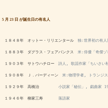
5 月 23 日 が誕生日の有名人
 １８４８年　オットー・リリエンタール　
独:世界初の有人
 １８８３年　ダグラス・フェアバンクス　
米:俳優「奇傑ゾ
 １９０３年　サトウハチロー　
詩人, 歌謡作家「ちいさい
 １９０８年　Ｊ．バーディーン　
米:物理学者, トランジ
 １９２９年　高橋治　　　　　
小説家「秘伝」, 戯曲家 1
 １９４６年　柳家三寿　　　　
落語家