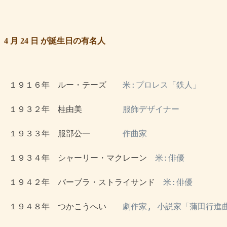
4 月 24 日 が誕生日の有名人
 １９１６年　ルー・テーズ　　
米:プロレス「鉄人」
 １９３２年　桂由美　　　　　
服飾デザイナー
 １９３３年　服部公一　　　　
作曲家
 １９３４年　シャーリー・マクレーン　
米:俳優
 １９４２年　バーブラ・ストライサンド　
米:俳優
 １９４８年　つかこうへい　　
劇作家, 小説家「蒲田行進曲