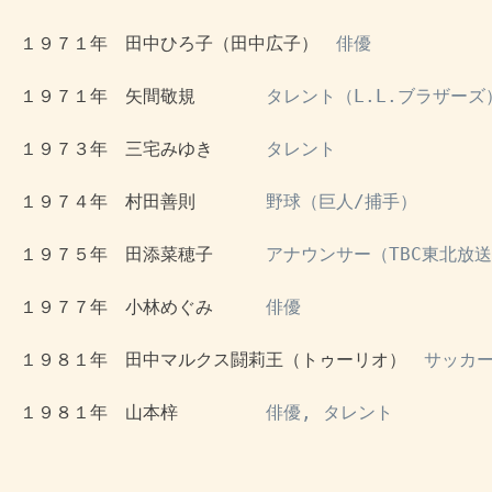
 １９７１年　田中ひろ子（田中広子）　
俳優
 １９７１年　矢間敬規　　　　
タレント（L.L.ブラザーズ
 １９７３年　三宅みゆき　　　
タレント
 １９７４年　村田善則　　　　
野球（巨人/捕手）
 １９７５年　田添菜穂子　　　
アナウンサー（TBC東北放
 １９７７年　小林めぐみ　　　
俳優
 １９８１年　田中マルクス闘莉王（トゥーリオ）　
サッカー
 １９８１年　山本梓　　　　　
俳優, タレント