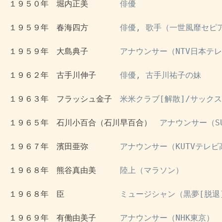
 １９５０年　堀内正美　　　　
俳優
 １９５９年　春海四方　　　　
俳優, 歌手（一世風靡セピ
 １９５９年　大島典子　　　　
アナウンサー（NTV日本テ
 １９６２年　古手川伸子　　　
俳優, 古手川祐子の妹
 １９６３年　フラッシュ金子　
米米クラブ[解散]/サック
 １９６５年　石川小百合（石川早百合）　
アナウンサー（S
 １９６７年　濱田亜弥　　　　
アナウンサー（KUTVテレビ
 １９６８年　熊谷真由美　　　
陸上（マラソン）
 １９６８年　臣　　　　　　　
ミュージシャン（黒夢[脱退
 １９６９年　有働由美子　　　
アナウンサー（NHK東京）