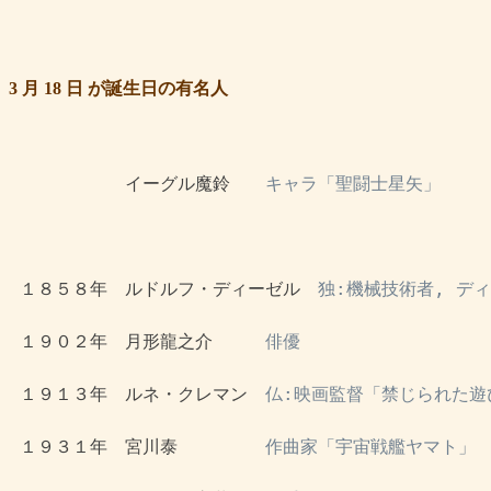
3 月 18 日 が誕生日の有名人
 　　　　　　イーグル魔鈴　　
キャラ「聖闘士星矢」
 １８５８年　ルドルフ・ディーゼル　
独:機械技術者, デ
 １９０２年　月形龍之介　　　
俳優
 １９１３年　ルネ・クレマン　
仏:映画監督「禁じられた遊
 １９３１年　宮川泰　　　　　
作曲家「宇宙戦艦ヤマト」