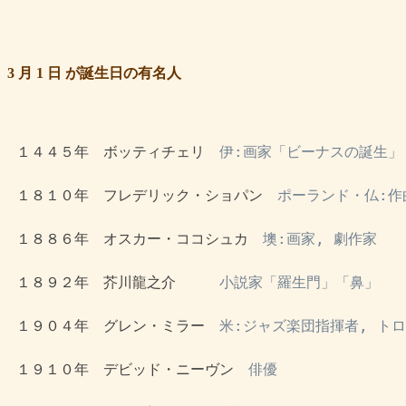
3 月 1 日 が誕生日の有名人
 １４４５年　ボッティチェリ　
伊:画家「ビーナスの誕生」
 １８１０年　フレデリック・ショパン　
ポーランド・仏:作
 １８８６年　オスカー・ココシュカ　
墺:画家, 劇作家
 １８９２年　芥川龍之介　　　
小説家「羅生門」「鼻」
 １９０４年　グレン・ミラー　
米:ジャズ楽団指揮者, ト
 １９１０年　デビッド・ニーヴン　
俳優