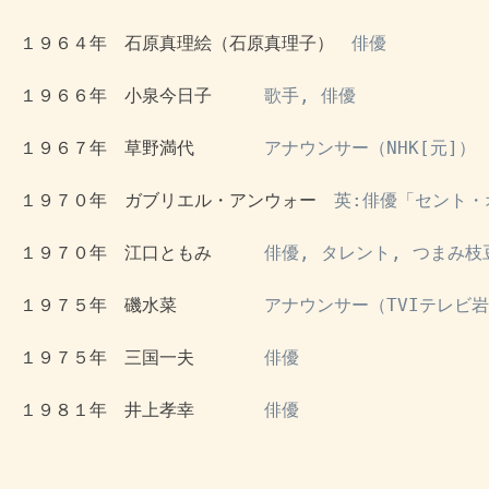
 １９６４年　石原真理絵（石原真理子）　
俳優
 １９６６年　小泉今日子　　　
歌手, 俳優
 １９６７年　草野満代　　　　
アナウンサー（NHK[元]）
 １９７０年　ガブリエル・アンウォー　
英:俳優「セント・
 １９７０年　江口ともみ　　　
俳優, タレント, つまみ枝
 １９７５年　磯水菜　　　　　
アナウンサー（TVIテレビ
 １９７５年　三国一夫　　　　
俳優
 １９８１年　井上孝幸　　　　
俳優