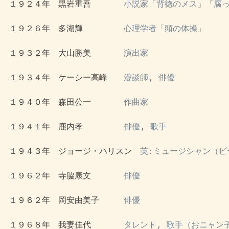
 １９２４年　黒岩重吾　　　　
小説家「背徳のメス」「腐
 １９２６年　多湖輝　　　　　
心理学者「頭の体操」
 １９３２年　大山勝美　　　　
演出家
 １９３４年　ケーシー高峰　　
漫談師, 俳優
 １９４０年　森田公一　　　　
作曲家
 １９４１年　鹿内孝　　　　　
俳優, 歌手
 １９４３年　ジョージ・ハリスン　
英:ミュージシャン（ビ
 １９６２年　寺脇康文　　　　
俳優
 １９６２年　岡安由美子　　　
俳優
 １９６８年　我妻佳代　　　　
タレント, 歌手（おニャン