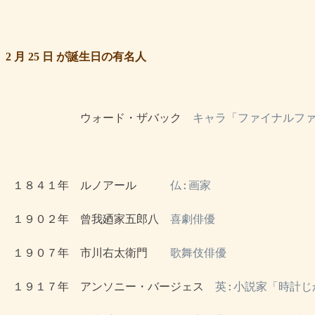
2 月 25 日 が誕生日の有名人
 　　　　　　ウォード・ザバック　
キャラ「ファイナルファ
 １８４１年　ルノアール　　　
仏:画家
 １９０２年　曾我廼家五郎八　
喜劇俳優
 １９０７年　市川右太衛門　　
歌舞伎俳優
 １９１７年　アンソニー・バージェス　
英:小説家「時計じ