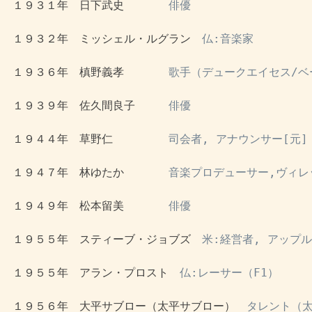
 １９３１年　日下武史　　　　
俳優
 １９３２年　ミッシェル・ルグラン　
仏:音楽家
 １９３６年　槙野義孝　　　　
歌手（デュークエイセス/ベ
 １９３９年　佐久間良子　　　
俳優
 １９４４年　草野仁　　　　　
司会者, アナウンサー[元]
 １９４７年　林ゆたか　　　　
音楽プロデューサー,ヴィレ
 １９４９年　松本留美　　　　
俳優
 １９５５年　スティーブ・ジョブズ　
米:経営者, アップ
 １９５５年　アラン・プロスト　
仏:レーサー（F1）
 １９５６年　大平サブロー（太平サブロー）　
タレント（太