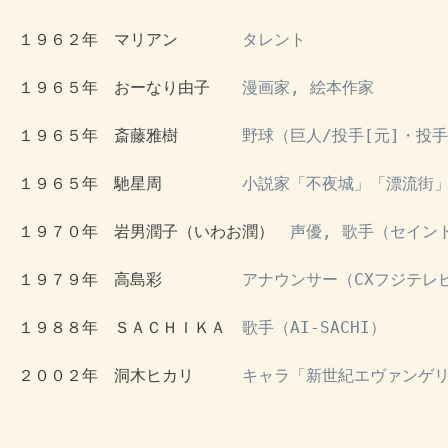
 １９６２年　マリアン　　　　
タレント
 １９６５年　おーなり由子　　
漫画家, 絵本作家
 １９６５年　斎藤雅樹　　　　
野球（巨人/投手[元]・投
 １９６５年　馳星周　　　　　
小説家「不夜城」「漂流街
 １９７０年　岩男潤子（いわお潤）　
声優, 歌手（セイン
 １９７９年　高島彩　　　　　
アナウンサー（CXフジテレ
 １９８８年　ＳＡＣＨＩＫＡ　
歌手（AI-SACHI）
 ２００２年　洞木ヒカリ　　　
キャラ「新世紀エヴァンゲ