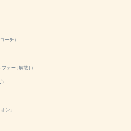
手コーチ）
」
トフォー[解散]）
ビ）
リオン」