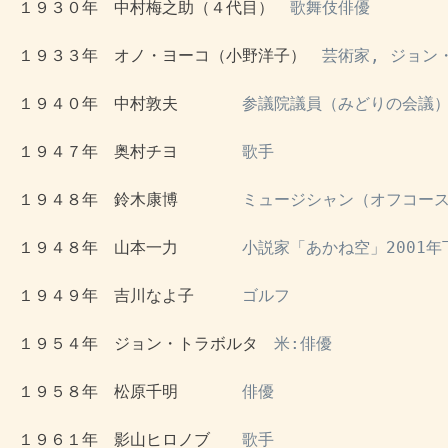
 １９３０年　中村梅之助（４代目）　
歌舞伎俳優
 １９３３年　オノ・ヨーコ（小野洋子）　
芸術家, ジョン
 １９４０年　中村敦夫　　　　
参議院議員（みどりの会議）
 １９４７年　奥村チヨ　　　　
歌手
 １９４８年　鈴木康博　　　　
ミュージシャン（オフコース
 １９４８年　山本一力　　　　
小説家「あかね空」2001
 １９４９年　吉川なよ子　　　
ゴルフ
 １９５４年　ジョン・トラボルタ　
米:俳優
 １９５８年　松原千明　　　　
俳優
 １９６１年　影山ヒロノブ　　
歌手