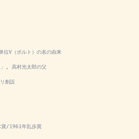
単位V（ボルト）の名の由来
」, 高村光太郎の父
ーリ創設
賞/1961年乱歩賞