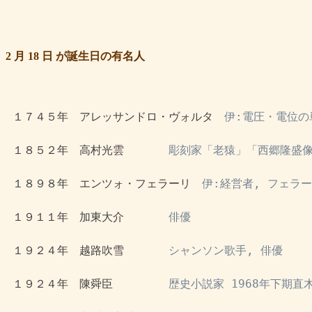
2 月 18 日 が誕生日の有名人
 １７４５年　アレッサンドロ・ヴォルタ　
伊:電圧・電位の
 １８５２年　高村光雲　　　　
彫刻家「老猿」「西郷隆盛像
 １８９８年　エンツォ・フェラーリ　
伊:経営者, フェラ
 １９１１年　加東大介　　　　
俳優
 １９２４年　越路吹雪　　　　
シャンソン歌手, 俳優
 １９２４年　陳舜臣　　　　　
歴史小説家 1968年下期直木