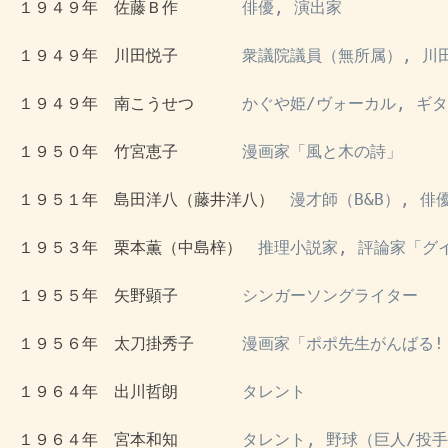
 １９４９年　佐藤Ｂ作　　　　
俳優, 演出家
 １９４９年　川田悦子　　　　
衆議院議員（無所属）, 川
 １９４９年　南こうせつ　　　
かぐや姫/ヴォーカル, ギ
 １９５０年　竹宮恵子　　　　
漫画家「風と木の詩」
 １９５１年　島田洋八（藤井洋八）　
漫才師（B&B）, 俳
 １９５３年　栗本薫（中島梓）　
推理小説家, 評論家「グ
 １９５５年　矢野顕子　　　　
シンガーソングライター
 １９５６年　太刀掛秀子　　　
漫画家「ポポ先生がんばる!
 １９６４年　出川哲朗　　　　
タレント
 １９６４年　宮本和知　　　　
タレント, 野球（巨人/投手