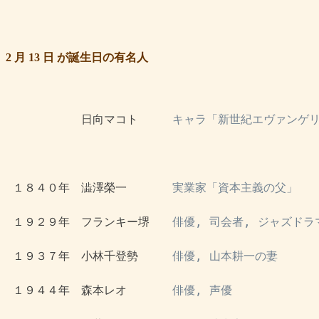
2 月 13 日 が誕生日の有名人
 　　　　　　日向マコト　　　
キャラ「新世紀エヴァンゲ
 １８４０年　澁澤榮一　　　　
実業家「資本主義の父」
 １９２９年　フランキー堺　　
俳優, 司会者, ジャズドラ
 １９３７年　小林千登勢　　　
俳優, 山本耕一の妻
 １９４４年　森本レオ　　　　
俳優, 声優