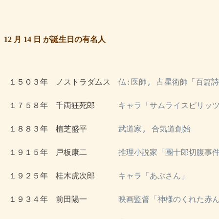
12 月 14 日 が誕生日の有名人
 １５０３年　ノストラダムス　
仏:医師, 占星術師「百篇
 １７５８年　千両狂死郎　　　
キャラ「サムライスピリッ
 １８８３年　植芝盛平　　　　
武道家, 合気道創始
 １９１５年　戸板康二　　　　
推理小説家「團十郎切腹事
 １９２５年　桂木虎次郎　　　
キャラ「あぶさん」
 １９３４年　前田陽一　　　　
映画監督「神様のくれた赤