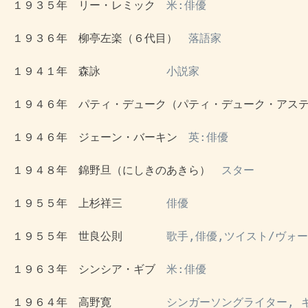
 １９３５年　リー・レミック　
米:俳優
 １９３６年　柳亭左楽（６代目）　
落語家
 １９４１年　森詠　　　　　　
小説家
 １９４６年　パティ・デューク（パティ・デューク・アス
 １９４６年　ジェーン・バーキン　
英:俳優
 １９４８年　錦野旦（にしきのあきら）　
スター
 １９５５年　上杉祥三　　　　
俳優
 １９５５年　世良公則　　　　
歌手,俳優,ツイスト/ヴォ
 １９６３年　シンシア・ギブ　
米:俳優
 １９６４年　高野寛　　　　　
シンガーソングライター, 