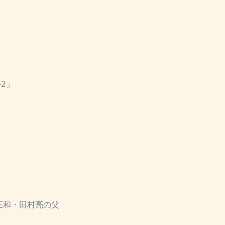
2」
」
正和・田村亮の父