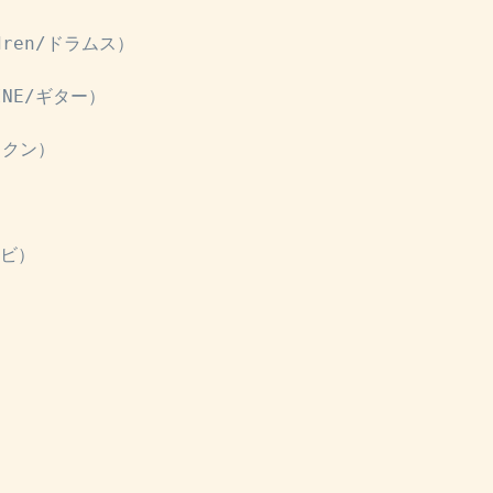
dren/ドラムス）
INE/ギター）
ックン）
レビ）