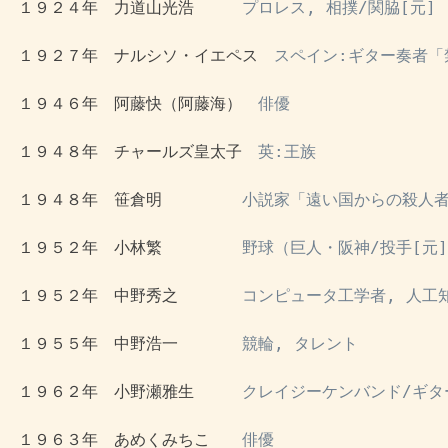
 １９２４年　力道山光浩　　　
プロレス, 相撲/関脇[元]
 １９２７年　ナルシソ・イエペス　
スペイン:ギター奏者「
 １９４６年　阿藤快（阿藤海）　
俳優
 １９４８年　チャールズ皇太子　
英:王族
 １９４８年　笹倉明　　　　　
小説家「遠い国からの殺人者
 １９５２年　小林繁　　　　　
野球（巨人・阪神/投手[元
 １９５２年　中野秀之　　　　
コンピュータ工学者, 人工
 １９５５年　中野浩一　　　　
競輪, タレント
 １９６２年　小野瀬雅生　　　
クレイジーケンバンド/ギタ
 １９６３年　あめくみちこ　　
俳優