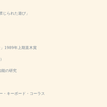
　
禁じられた遊び」
」1989年上期直木賞
]）
知能の研究
ー・キーボード・コーラス