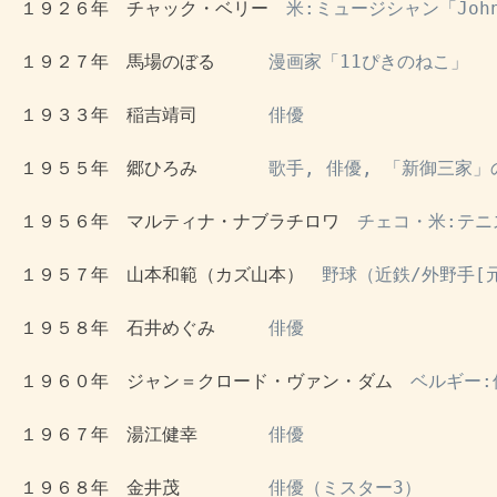
 １９２６年　チャック・ベリー　
米:ミュージシャン「Johnn
 １９２７年　馬場のぼる　　　
漫画家「11ぴきのねこ」
 １９３３年　稲吉靖司　　　　
俳優
 １９５５年　郷ひろみ　　　　
歌手, 俳優, 「新御三家」
 １９５６年　マルティナ・ナブラチロワ　
チェコ・米:テニ
 １９５７年　山本和範（カズ山本）　
野球（近鉄/外野手[
 １９５８年　石井めぐみ　　　
俳優
 １９６０年　ジャン＝クロード・ヴァン・ダム　
ベルギー:
 １９６７年　湯江健幸　　　　
俳優
 １９６８年　金井茂　　　　　
俳優（ミスター3）