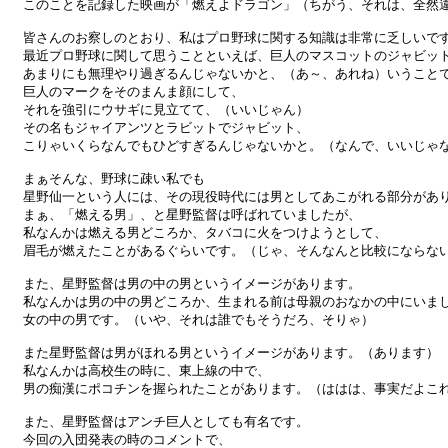
このことを記録した映画が「燃えよドラゴン」（ちがう、それは、全然違
皆さんのお察しのとおり、私はプロ野球に関する知識は非常に乏しいです
最近プロ野球に関して思うことといえば、巨人のマスコットのジャビット
あまりにも無理やり過ぎるんじゃないかと、（あ～、あれね）いうことで
巨人のマークをそのまんま顔にして、

それを強引にウサギに見立てて、（いいじゃん）

その名もジャイアンツとラビットでジャビット、

こりゃいくらなんでもひどすぎるんじゃないかと。（なんで、いいじゃな
まぁそんな、野球に疎い私でも

星野仙一という人には、その現役時代には男としてあこがれる部分があり
まぁ、「燃える男」、と星野監督は呼ばれていましたが、

私なんかは燃える男どころか、タバコに火をつけようとして、

眉毛が燃えたことがあるぐらいです。（じゃ、そんなんと比較にならない
また、星野監督は男の中の男というイメージがあります。

私なんかは男の中の男どころか、生まれる前は母親のおなかの中にいまし
女の中の男です。（いや、それは誰でもそうだろ、そりゃ）

また星野監督は男がほれる男というイメージがあります。（あります）

私なんかは高校生の時に、東上線の中で、

男の痴漢にポコチンを握られたことがあります。（ははは、事実だよこれ
また、星野監督はアンチ巨人としても有名です。

今回の入団発表の時のコメントで、
