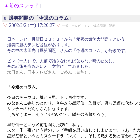
[
▲前のスレッド
]
爆笑問題の「今週のコラム」
[8]
▽
2002/2/2 (土) 17:26:27
▽
一般、テレビ、ＴＶ、爆笑問題、話術
日本テレビ、月曜日２３：３７から「秘密の爆笑大問題」という

爆笑問題のテレビ番組があります。

その中の太田光（爆笑問題）さんの「今週のコラム」が好きです。

ピン（一人）で、人前で話さなければならない時のために、

太田さん、日本テレビさん、ごめん（合掌）。
「今週のコラム」
今日のテーマは、燃える男、トラ再生です。

みなさんご存知のとおり、今年から星野仙一監督が、野村監督に代わって
サッチーのだんなさんになります。

（ちがうよ～、そうじゃねいだろ、阪神の監督だろう）

星野仙一という名前を聞くたびに、私は、

スター千一夜という昔のテレビ番組を思い出してしまいます。（あったね
星野監督というとミスタードラゴンズ、、、そして燃える男と言われてき