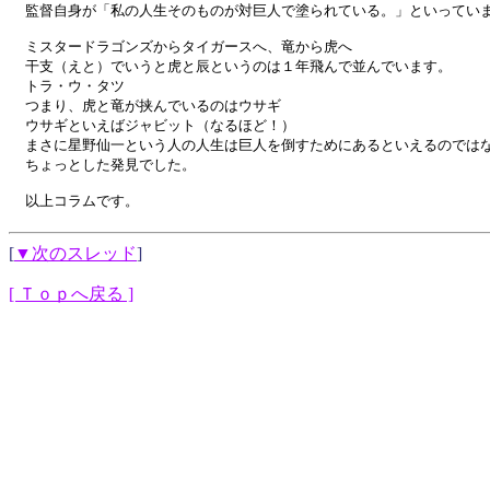
監督自身が「私の人生そのものが対巨人で塗られている。」といっていま
ミスタードラゴンズからタイガースへ、竜から虎へ

干支（えと）でいうと虎と辰というのは１年飛んで並んでいます。

トラ・ウ・タツ

つまり、虎と竜が挟んでいるのはウサギ

ウサギといえばジャビット（なるほど！）

まさに星野仙一という人の人生は巨人を倒すためにあるといえるのではな
ちょっとした発見でした。

以上コラムです。
[
▼次のスレッド
]
[ Ｔｏｐへ戻る ]