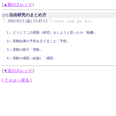
[
▲前のスレッド
]
自由研究のまとめ方
[25]
▽
2002/8/23 (金) 15:45:13
▽
自由研究、企画書、論文、書き方
１）どうしてこの実験（研究）をしようと思ったか「動機」

２）実験結果の予想を立てること「予想」

３）実験の様子「実験」

[
▼次のスレッド
]
[ Ｔｏｐへ戻る ]