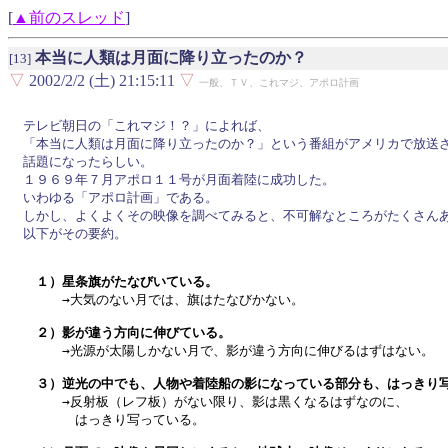
[
▲前のスレッド
]
本当に人類は月面に降り立ったのか？
[13]
▽
2002/2/2 (土) 21:15:11
▽
一般、ＴＶ、これマジ、アポロ計画
テレビ朝日の「これマジ！？」によれば、

「本当に人類は月面に降り立ったのか？」という番組がアメリカで放送さ
話題になったらしい。

１９６９年７月アポロ１１号が月面着陸に成功した。

いわゆる「アポロ計画」である。

しかし、よくよくその映像を調べてみると、不可解なところがたくさんあ
以下がその要約。

　１）星条旗がたなびいている。

　　　→大気のない月では、旗はたなびかない。

　２）影が違う方向に伸びている。

　　　→光源が太陽しかない月で、影が違う方向に伸びるはずはない。

　３）逆光の中でも、人物や着陸船の影になっている部分も、はっきり

　　　→反射板（レフ板）がない限り、影は黒くなるはずなのに、

　　　　はっきり写っている。
