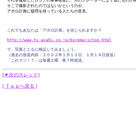
それを撮影したロシアの軍事衛星に、月のクレーターによく似たものが映
そこで撮影されたのではないかというのが、

これでもあなたは「アポロ計画」を信じられますか？

http://
www.
tv-
asahi.
co.
jp/
koremaji
/
top.
html
で、写真とともに検証してみましょう。

（過去の放送内容：２００２年１月１２日、１月１９日放送）

[
▼次のスレッド
]
[ Ｔｏｐへ戻る ]