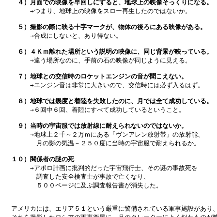
　４）月面での映像を早回しにすると、地球上の映像そっくりになる。

　　　→つまり、地球上の映像をスロー再生したのではないか。

　５）撮影の際に映る十字マークが、物体の後ろにある映像がある。

　　　→合成にしないと、あり得ない。

　６）４Ｋｍ離れた場所という説明の映像に、同じ背景が映っている。

　　　→違う場所なのに、手前の石の映像が同じように見える。

　７）地球との交信時のロケットエンジンの音が聞こえない。

　　　→エンジン音は非常に大きいので、交信時には必ず入るはず。

　８）地球では幾度と着陸を失敗したのに、月では全て成功している。

　　　→６回中６回、着陸にすべて成功しているということ。

　９）当時の宇宙服では放射線に耐えられないのではないか。

　　　→地球上２千～２万ｍにある「ヴンアレン放射帯」の放射能、

　　　　月の影の気温－２５０度に当時の宇宙服で耐えられるか。

１０）関係者の謎の死

　　　→アポロ計画に批判的だった宇宙飛行士、その謎の事故死を

　　　　調査した安全検査士が事故で亡くなり、

　　　　５００ページに及ぶ調査報告書が消失した。

アメリカには、エリア５１という厳重に警備されている軍事施設があり、