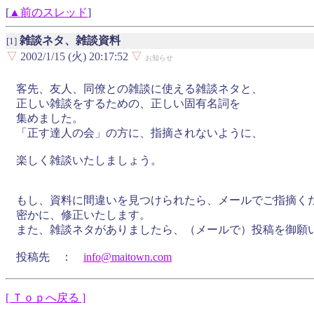
[
▲前のスレッド
]
雑談ネタ、雑談資料
[1]
▽
2002/1/15 (火) 20:17:52
▽
お知らせ
客先、友人、同僚との雑談に使える雑談ネタと、
正しい雑談をするための、正しい固有名詞を
集めました。
「正す達人の会」の方に、指摘されないように、
楽しく雑談いたしましょう。
もし、資料に間違いを見つけられたら、メールでご指摘く
密かに、修正いたします。
また、雑談ネタがありましたら、（メールで）投稿を御願
投稿先 ：
info@
maitown.
com
[ Ｔｏｐへ戻る ]