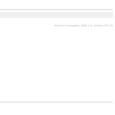
Mozilla/4.0 (compatible; MSIE 5.01; Windows NT 5.0)