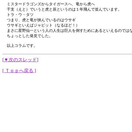
ミスタードラゴンズからタイガースへ、竜から虎へ

干支（えと）でいうと虎と辰というのは１年飛んで並んでいます。

トラ・ウ・タツ

つまり、虎と竜が挟んでいるのはウサギ

ウサギといえばジャビット（なるほど！）

まさに星野仙一という人の人生は巨人を倒すためにあるといえるのではな
ちょっとした発見でした。

以上コラムです。
[
▼次のスレッド
]
[ Ｔｏｐへ戻る ]