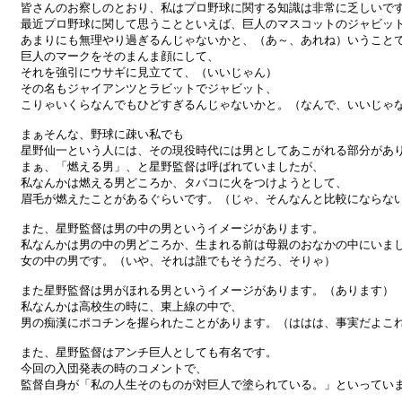
皆さんのお察しのとおり、私はプロ野球に関する知識は非常に乏しいです
最近プロ野球に関して思うことといえば、巨人のマスコットのジャビット
あまりにも無理やり過ぎるんじゃないかと、（あ～、あれね）いうことで
巨人のマークをそのまんま顔にして、

それを強引にウサギに見立てて、（いいじゃん）

その名もジャイアンツとラビットでジャビット、

こりゃいくらなんでもひどすぎるんじゃないかと。（なんで、いいじゃな
まぁそんな、野球に疎い私でも

星野仙一という人には、その現役時代には男としてあこがれる部分があり
まぁ、「燃える男」、と星野監督は呼ばれていましたが、

私なんかは燃える男どころか、タバコに火をつけようとして、

眉毛が燃えたことがあるぐらいです。（じゃ、そんなんと比較にならない
また、星野監督は男の中の男というイメージがあります。

私なんかは男の中の男どころか、生まれる前は母親のおなかの中にいまし
女の中の男です。（いや、それは誰でもそうだろ、そりゃ）

また星野監督は男がほれる男というイメージがあります。（あります）

私なんかは高校生の時に、東上線の中で、

男の痴漢にポコチンを握られたことがあります。（ははは、事実だよこれ
また、星野監督はアンチ巨人としても有名です。

今回の入団発表の時のコメントで、

監督自身が「私の人生そのものが対巨人で塗られている。」といっていま