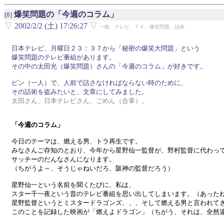
爆笑問題の「今週のコラム」
[8]
▽
2002/2/2 (土) 17:26:27
▽
一般、テレビ、ＴＶ、爆笑問題、話術
日本テレビ、月曜日２３：３７から「秘密の爆笑大問題」という

爆笑問題のテレビ番組があります。

その中の太田光（爆笑問題）さんの「今週のコラム」が好きです。

ピン（一人）で、人前で話さなければならない時のために、

太田さん、日本テレビさん、ごめん（合掌）。
「今週のコラム」
今日のテーマは、燃える男、トラ再生です。

みなさんご存知のとおり、今年から星野仙一監督が、野村監督に代わって
サッチーのだんなさんになります。

（ちがうよ～、そうじゃねいだろ、阪神の監督だろう）

星野仙一という名前を聞くたびに、私は、

スター千一夜という昔のテレビ番組を思い出してしまいます。（あったね
星野監督というとミスタードラゴンズ、、、そして燃える男と言われてき
このことを記録した映画が「燃えよドラゴン」（ちがう、それは、全然違