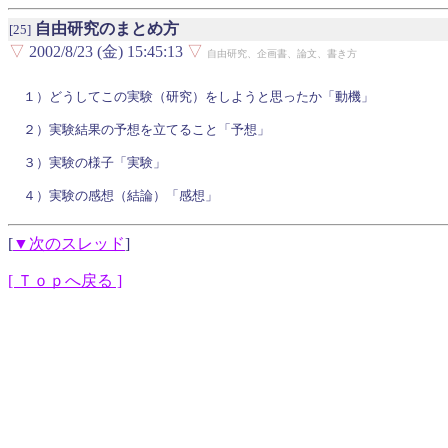
自由研究のまとめ方
[25]
▽
2002/8/23 (金) 15:45:13
▽
自由研究、企画書、論文、書き方
１）どうしてこの実験（研究）をしようと思ったか「動機」

２）実験結果の予想を立てること「予想」

３）実験の様子「実験」

[
▼次のスレッド
]
[ Ｔｏｐへ戻る ]